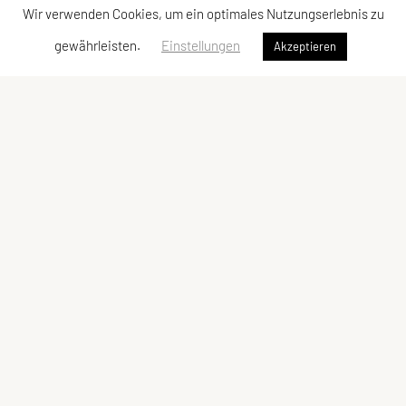
Wir verwenden Cookies, um ein optimales Nutzungserlebnis zu
gewährleisten.
Einstellungen
Akzeptieren
DANCE BASE
Weiserhofstraße 3, 5020 Salzburg
Tel: +43 680 / 218 06 39
E-Mail:
dancebase@sportunion.at
ZVR-Zahl: 626026228
Bürozeiten:
MO, MI, FR: 10-14 Uhr; DI, DO: 12-16 Uhr